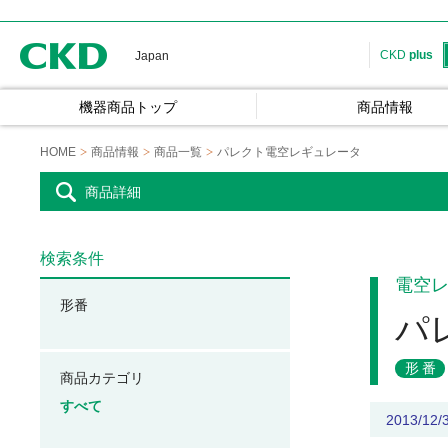
CKD
CKD
plus
Japan
機器商品トップ
商品情報
HOME
商品情報
商品一覧
パレクト電空レギュレータ
商品詳細
検索条件
電空
形番
パ
形番
商品カテゴリ
すべて
2013/1