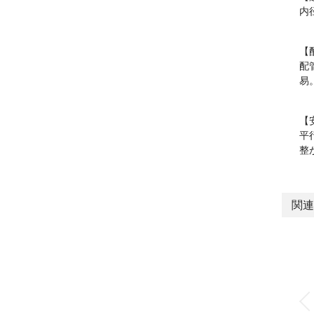
内
【
配
易
【
平
整
関連