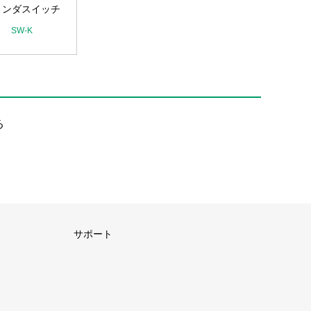
リンダスイッチ
SW-K
る
サポート