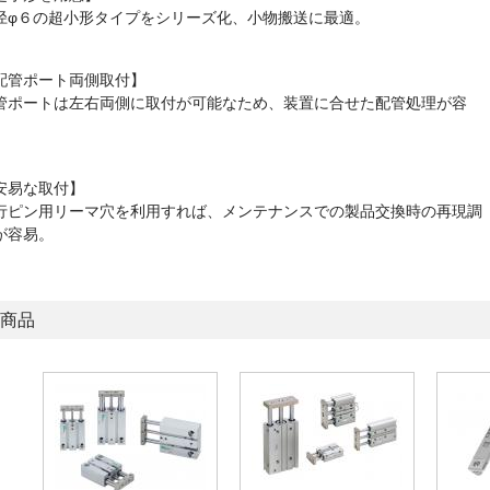
径φ６の超小形タイプをシリーズ化、小物搬送に最適。
配管ポート両側取付】
管ポートは左右両側に取付が可能なため、装置に合せた配管処理が容
。
安易な取付】
行ピン用リーマ穴を利用すれば、メンテナンスでの製品交換時の再現調
が容易。
商品