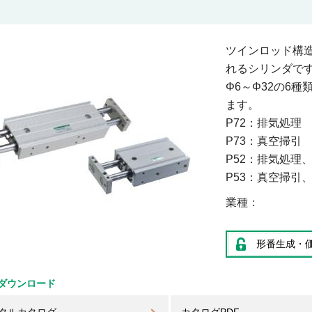
ツインロッド構
れるシリンダで
Φ6～Φ32の6
ます。
P72：排気処理
P73：真空掃引
P52：排気処理
P53：真空掃引
業種
形番生成・
ダウンロード