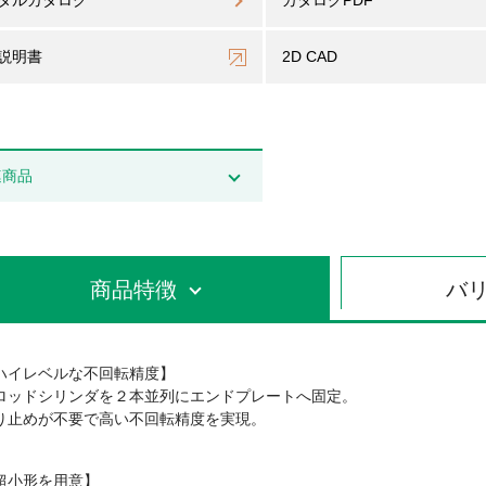
タルカタログ
カタログPDF
説明書
2D CAD
連商品
商品特徴
バ
ハイレベルな不回転精度】
ロッドシリンダを２本並列にエンドプレートへ固定。
り止めが不要で高い不回転精度を実現。
超小形を用意】