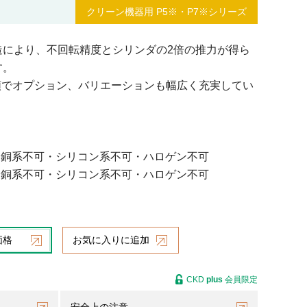
クリーン機器用 P5※・P7※シリーズ
造により、不回転精度とシリンダの2倍の推力が得ら
す。
種類でオプション、バリエーションも幅広く充実してい
、銅系不可・シリコン系不可・ハロゲン不可
、銅系不可・シリコン系不可・ハロゲン不可
価格
お気に入りに追加
CKD
plus
会員限定