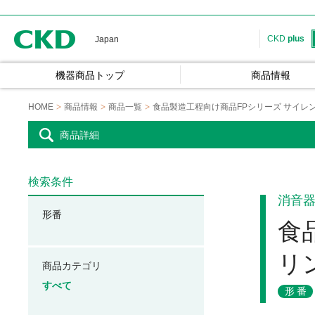
CKD
CKD
plus
Japan
機器商品トップ
商品情報
HOME
商品情報
商品一覧
食品製造工程向け商品FPシリーズ サイレ
商品詳細
検索条件
消音
形番
食
リ
商品カテゴリ
すべて
形番