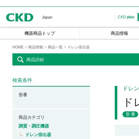
CKD
CKD
plus
Japan
機器商品トップ
商品情報
HOME
商品情報
商品一覧
ドレン排出器
商品詳細
検索条件
ドレ
形番
ド
形番
商品カテゴリ
調質・調圧機器
ドレン排出器