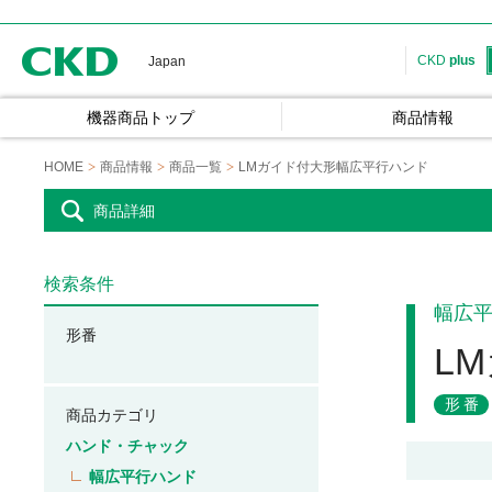
CKD
CKD
plus
Japan
機器商品トップ
商品情報
HOME
商品情報
商品一覧
LMガイド付大形幅広平行ハンド
商品詳細
検索条件
幅広
形番
L
形番
商品カテゴリ
ハンド・チャック
幅広平行ハンド