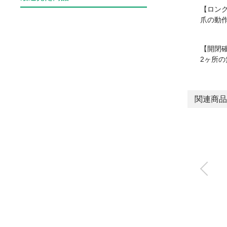
【ロン
爪の動
【開閉
2ヶ所
関連商品
ダイヤル付スピード
コントローラ
DSC