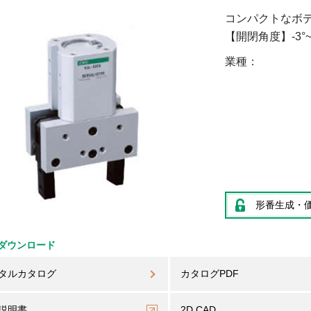
コンパクトなボ
【開閉角度】-3°~
業種
形番生成・
ダウンロード
タルカタログ
カタログPDF
説明書
2D CAD