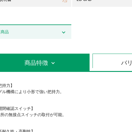
連商品
商品特徴
バ
把持力】
グル機構により小形で強い把持力。
開閉確認スイッチ】
ヶ所の無接点スイッチの取付が可能。
高耐久性・高剛性】