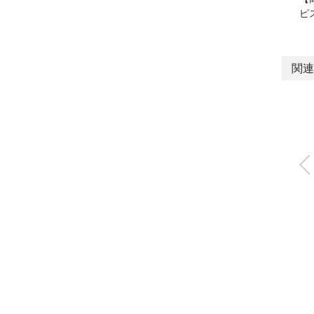
ピ
関連
フェザーハンド(ミ
支点ハンド)
FH500