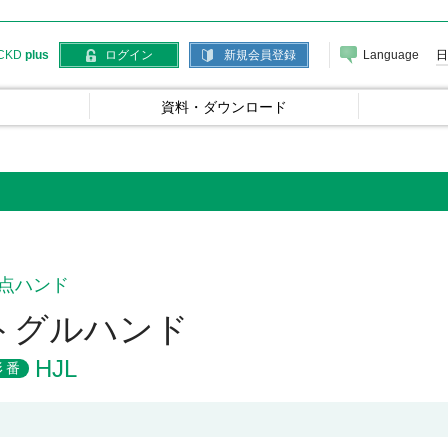
Language
日
CKD
plus
ログイン
新規会員登録
資料・ダウンロード
点ハンド
トグルハンド
HJL
形番