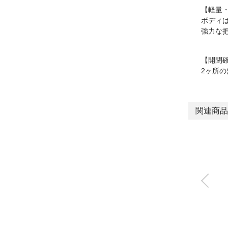
【軽量
ボディ
強力な
【開閉
2ヶ所
関連商品
フェザーハンド(ミニ
支点ハンド)