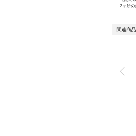
2ヶ所
関連商品
フェザーハンド(ミニ
支点ハンド)
FH500