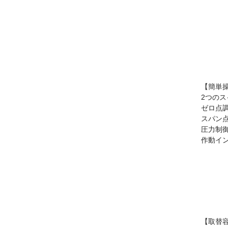
【簡単
2つの
ゼロ点
スパン
圧力制
作動イ
【取替