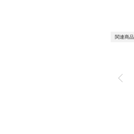
関連商品
パレクト電空レギュ
レータ
EV2100V