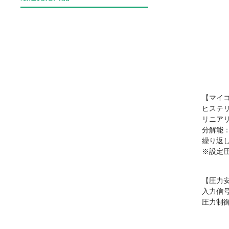
【マイ
ヒステリシ
リニアリテ
分解能：0
繰り返し性
※設定
【圧力
入力信
圧力制