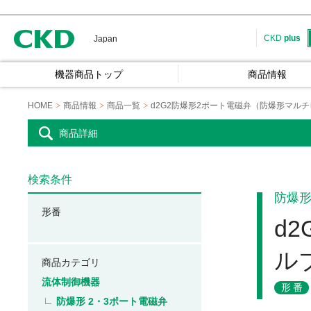
CKD
CKD
plus
Japan
機器商品トップ
商品情報
HOME
商品情報
商品一覧
d2G2防爆形2ポート電磁弁（防爆形マル
商品詳細
検索条件
防爆形
形番
d
ル
商品カテゴリ
流体制御機器
形番
防爆形 2・3ポート電磁弁