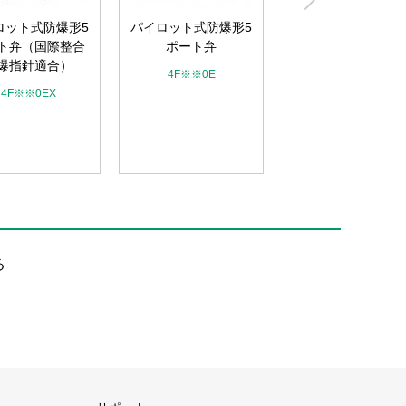
ロット式防爆形5
パイロット式防爆形5
ト弁（国際整合
ポート弁
屋外向け商品WPシ
爆指針適合）
ーズ パイロットキ
4F※※0E
ク式2ポート電磁
4F※※0EX
（マルチレックス
ルブ）
ADK-W
る