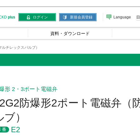
Language
日
CKD
plus
ログイン
新規会員登録
資料・ダウンロード
形マルチレックスバルブ）
爆形 2・3ポート電磁弁
d2G2防爆形2ポート電磁弁
ルブ）
E2
形番