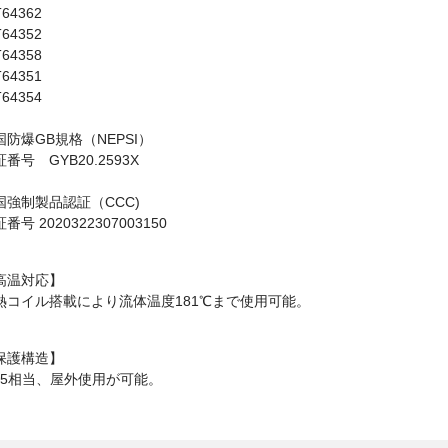
64362
64352
64358
64351
64354
国防爆GB規格（NEPSI）
番号 GYB20.2593X
国強制製品認証（CCC)
番号 2020322307003150
高温対応】
熱コイル搭載により流体温度181℃まで使用可能。
保護構造】
P65相当、屋外使用が可能。