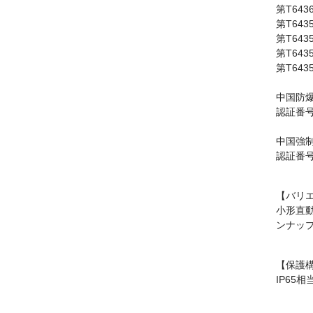
第T643
第T643
第T643
第T643
第T643
中国防爆
認証番号 
中国強制
認証番号 
【バリ
小形直動
ンナッ
【保護
IP65