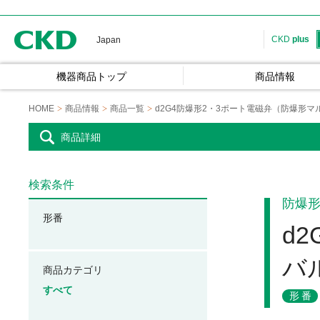
CKD
CKD
plus
Japan
機器商品トップ
商品情報
HOME
商品情報
商品一覧
d2G4防爆形2・3ポート電磁弁（防爆形
商品詳細
検索条件
防爆形
形番
d
バ
商品カテゴリ
すべて
形番