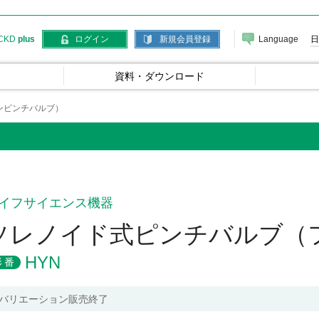
Language
日
CKD
plus
ログイン
新規会員登録
資料・ダウンロード
ンピンチバルブ）
イフサイエンス機器
ソレノイド式ピンチバルブ（
HYN
形番
バリエーション販売終了