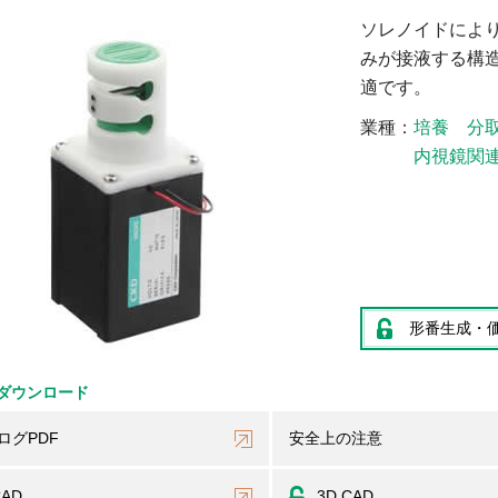
ソレノイドによ
みが接液する構
適です。
業種
培養
分
内視鏡関
形番生成・
ダウンロード
ログPDF
安全上の注意
CAD
3D CAD