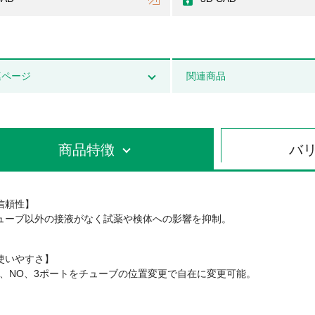
連ページ
関連商品
商品特徴
バ
信頼性】
ューブ以外の接液がなく試薬や検体への影響を抑制。
使いやすさ】
C、NO、3ポートをチューブの位置変更で自在に変更可能。