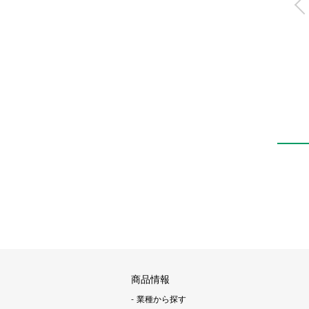
メタルフリー小形2
3ポート電磁弁
MR10R
商品情報
業種から探す