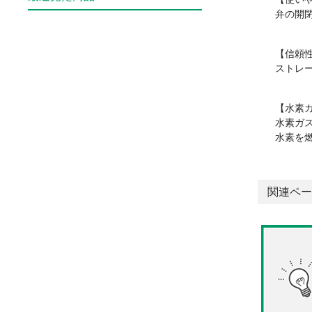
弁の開
【信頼
ストレ
【水素
水素ガ
水素を
関連ペー