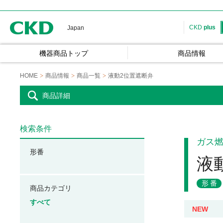
CKD
CKD
plus
Japan
機器商品トップ
商品情報
HOME
商品情報
商品一覧
液動2位置遮断弁
商品詳細
検索条件
ガス
形番
液
形番
商品カテゴリ
すべて
NEW