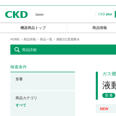
CKD
CKD
plus
Japan
機器商品トップ
商品情報
HOME
商品情報
商品一覧
液動2位置遮断弁
商品詳細
検索条件
ガス
形番
液
形番
商品カテゴリ
すべて
NEW