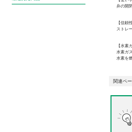
弁の開
【信頼
ストレ
【水素
水素ガ
水素を
関連ペー