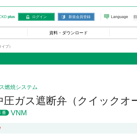
Language
日
CKD
plus
ログイン
新規会員登録
資料・ダウンロード
タイプ）
ス燃焼システム
中圧ガス遮断弁（クイックオ
VNM
形番
W