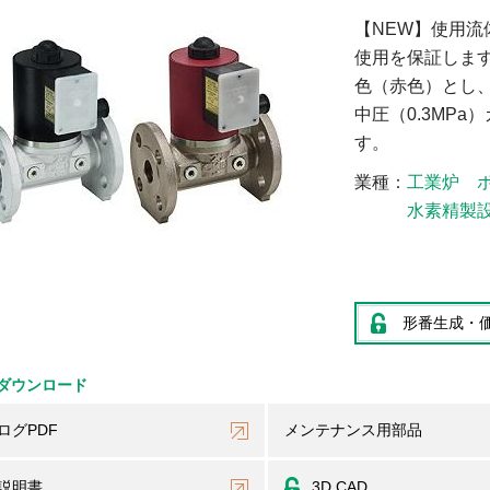
【NEW】使用
使用を保証しま
色（赤色）とし
中圧（0.3MP
す。
業種
工業炉
水素精製
形番生成・
ダウンロード
ログPDF
メンテナンス用部品
説明書
3D CAD