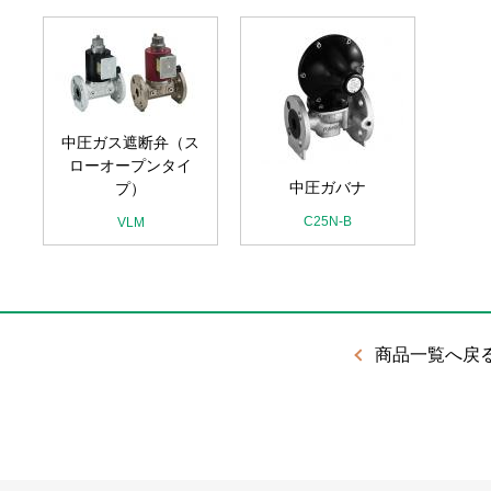
中圧ガス遮断弁（ス
ローオープンタイ
中圧ガバナ
プ）
C25N-B
VLM
商品一覧へ戻