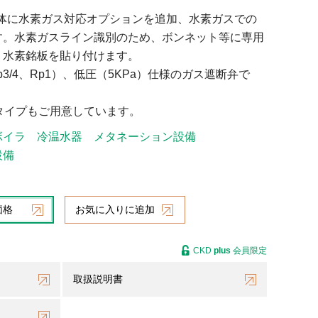
流体に水素ガス対応オプションを追加、水素ガスでの
す。水素ガスライン識別のため、ボンネット等に専用
、水素銘板を貼り付けます。
Rp3/4、Rp1）、低圧（5KPa）仕様のガス遮断弁で
タイプもご用意しています。
ボイラ
冷温水器
メタネーション設備
設備
価格
お気に入りに追加
CKD
plus
会員限定
取扱説明書