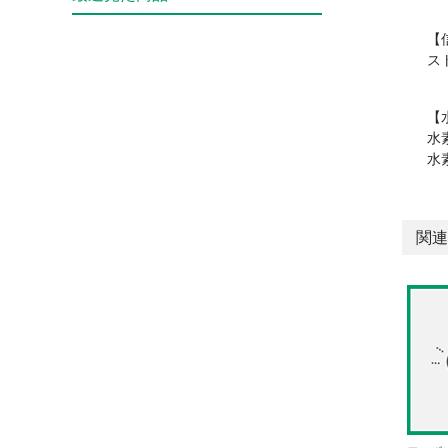
【
ス
【
水
水
関連