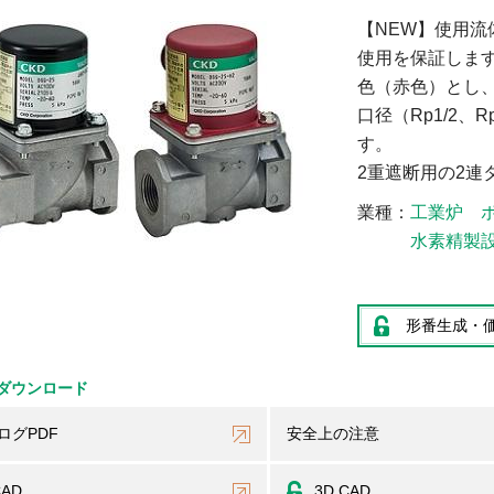
【NEW】使用
使用を保証しま
色（赤色）とし
口径（Rp1/2、
す。
2重遮断用の2連
業種
工業炉
水素精製
形番生成・
ダウンロード
ログPDF
安全上の注意
CAD
3D CAD