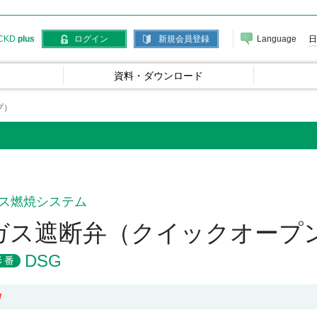
Language
日
CKD
plus
ログイン
新規会員登録
資料・ダウンロード
プ）
ス燃焼システム
ガス遮断弁（クイックオープ
DSG
形番
W