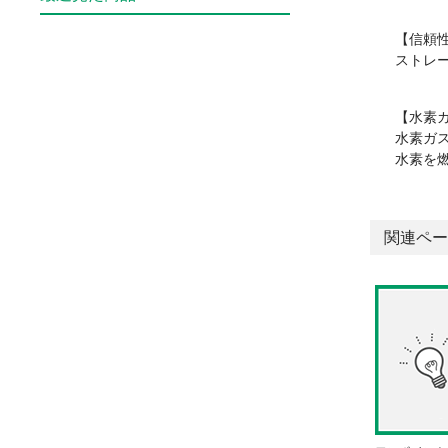
【信頼
ストレ
【水素
水素ガ
水素を
関連ペー