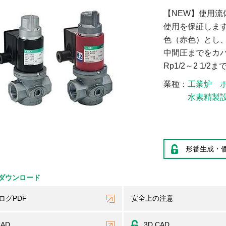
【NEW】使用
使用を保証しま
色（赤色）とし
中間圧までをカ
Rp1/2～2 1
業種
工業炉
水素精製
形番生成・
ダウンロード
ログPDF
安全上の注意
CAD
3D CAD