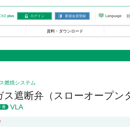
Language
日
CKD
plus
ログイン
新規会員登録
資料・ダウンロード
）
ス燃焼システム
ガス遮断弁（スローオープン
VLA
形番
W