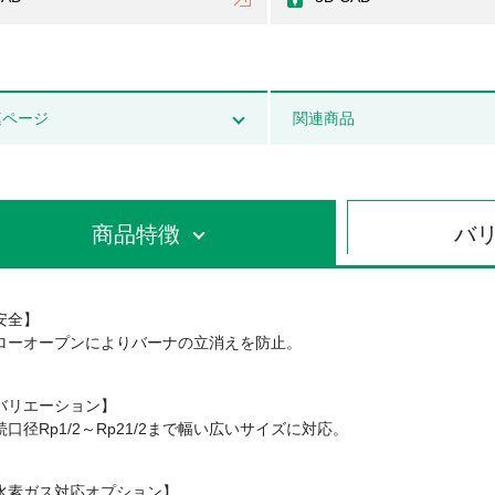
連ページ
関連商品
商品特徴
バ
安全】
ローオープンによりバーナの立消えを防止。
バリエーション】
続口径Rp1/2～Rp21/2まで幅い広いサイズに対応。
水素ガス対応オプション】