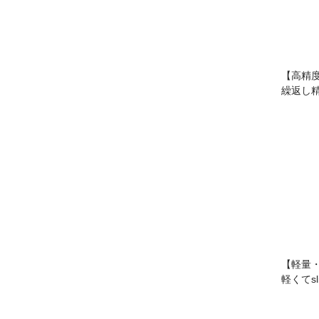
【高精
繰返し精
【軽量
軽くてs