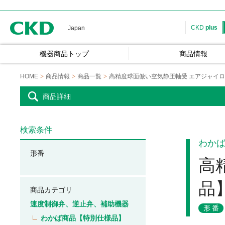
CKD
CKD
plus
Japan
機器商品トップ
商品情報
HOME
商品情報
商品一覧
高精度球面倣い空気静圧軸受 エアジャイ
商品詳細
検索条件
わか
形番
高
品
商品カテゴリ
速度制御弁、逆止弁、補助機器
形番
わかば商品【特別仕様品】