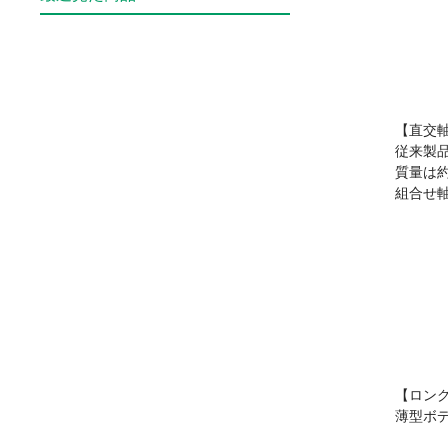
【直交
従来製
質量は
組合せ
【ロン
薄型ボ