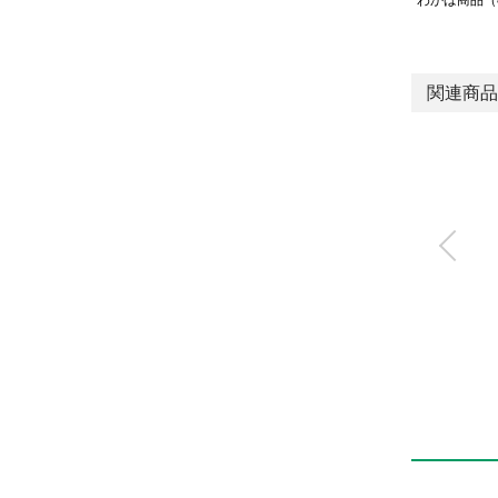
わかば商品（
関連商品
電動アクチュエータ
スライダタイプ
EBS-L