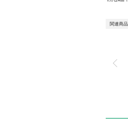
わかば商品（
関連商品
電動アクチュエータ
スライダタイプ
EBS-L