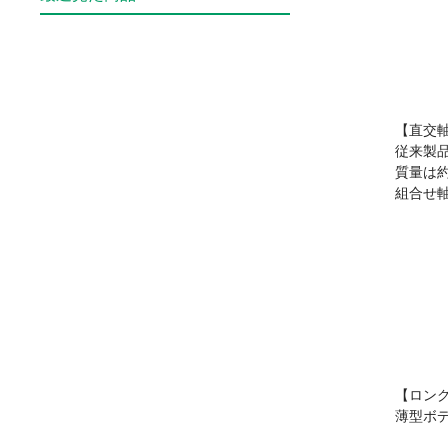
【直交
従来製
質量は
組合せ
【ロン
薄型ボ