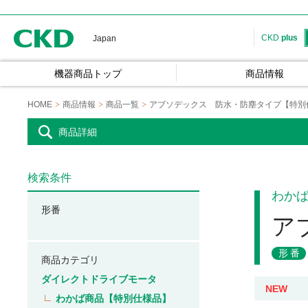
CKD
CKD
plus
Japan
機器商品トップ
商品情報
HOME
商品情報
商品一覧
アブソデックス 防水・防塵タイプ【特別
商品詳細
検索条件
わか
形番
ア
形番
商品カテゴリ
ダイレクトドライブモータ
NEW
わかば商品【特別仕様品】