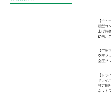
【チュ
新型コ
上げ調
従来、
【空圧
空圧ブ
空圧ブ
【ドラ
ドライ
設定用P
ネットワー