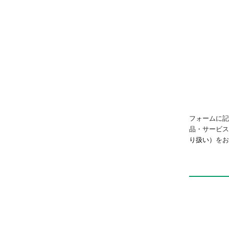
高耐久機器HPシリー
ズ 測長機能付きリニ
アスライドハンド
LSHM-HP2
フォームに記
品・サービ
り扱い）
をお