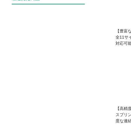
【豊富
全11
対応可
【高精
スプリ
度な連