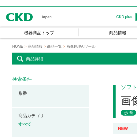
CKD
CKD
plus
Japan
機器商品トップ
商品情報
HOME
商品情報
商品一覧
画像処理AIツール
商品詳細
検索条件
ソフ
形番
画
形番
商品カテゴリ
すべて
NEW