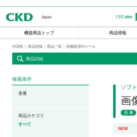
CKD
CKD
plus
Japan
機器商品トップ
商品情報
HOME
商品情報
商品一覧
画像処理AIツール
商品詳細
検索条件
ソフ
形番
画
形番
商品カテゴリ
すべて
NEW