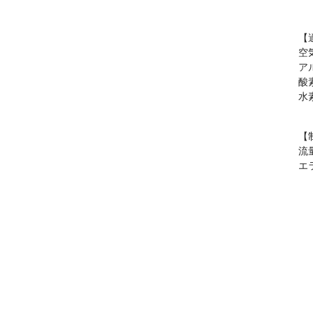
【
空気
アル
酸
水素
【
流
エ