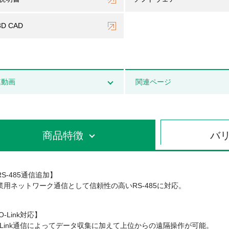
3D CAD
連動画
関連ページ
商品特徴
バ
RS-485通信追加】
業用ネットワーク通信として信頼性の高いRS-485に対応。
O-Link対応】
O-Link通信によってデータ収集に加えて上位からの遠隔操作が可能。