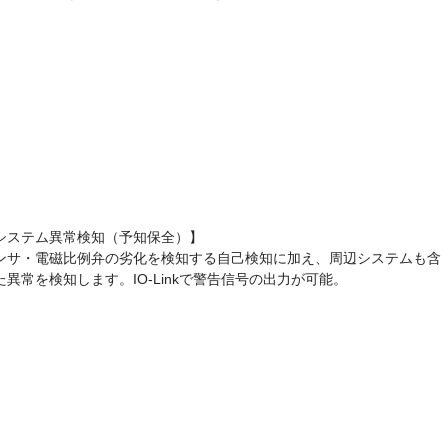
システム異常検知（予知保全）】
ンサ・電磁比例弁の劣化を検知する自己検知に加え、周辺システムも含
た異常を検知します。IO-Linkで警告信号の出力が可能。