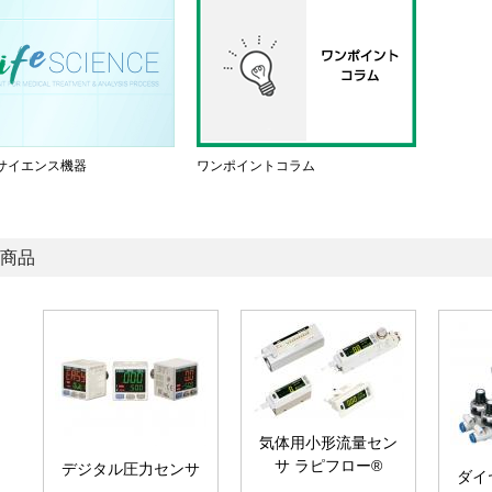
サイエンス機器
ワンポイントコラム
商品
気体用小形流量セン
サ ラピフロー®
デジタル圧力センサ
ダイ