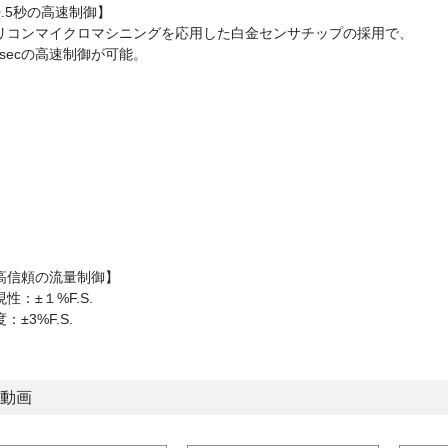
0.5秒の高速制御】
リコンマイクロマシニングを応用した白金センサチップの採用で、
.5secの高速制御が可能。
高信頼の流量制御】
性：±１%F.S.
：±3%F.S.
動画