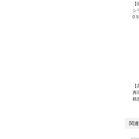
【
シ
0
【
再現
精度
関連