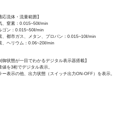
適応流体・流量範囲】
、窒素：0.015~50ℓ/min
ゴン：0.015~50ℓ/min
素、都市ガス、メタン、プロパン：0.015~10ℓ/min
、ヘリウム：0.06~20ℓ/min
制御状態が一目でわかるデジタル表示器搭載】
量値を3桁でデジタル表示。
ラー表示の他、出力状態（スイッチ出力ON-OFF）を表示。