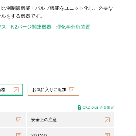
・比例制御機能・バルブ機能をユニット化し、必要な
ールをする機器です。
ガス
N2パージ関連機器
理化学分析装置
価格
お気に入りに追加
CKD
plus
会員限定
安全上の注意
2D CAD