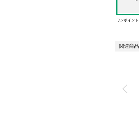
ワンポイント
関連商品
高耐久機器HPシリー
ズ リニアスライドハ
ンド
LSH-HP1