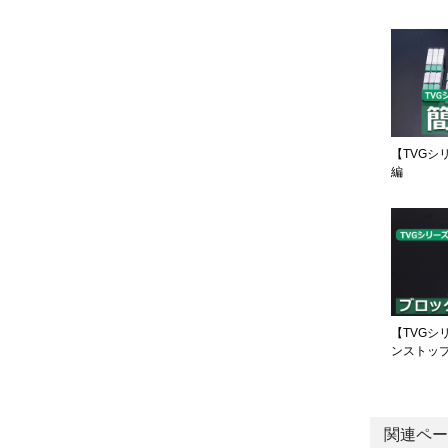
【TVGシ
編
【TVGシ
ンストッ
関連ペー