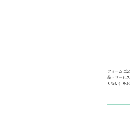
リモートI/O
RT
フォームに記
品・サービ
り扱い）
をお