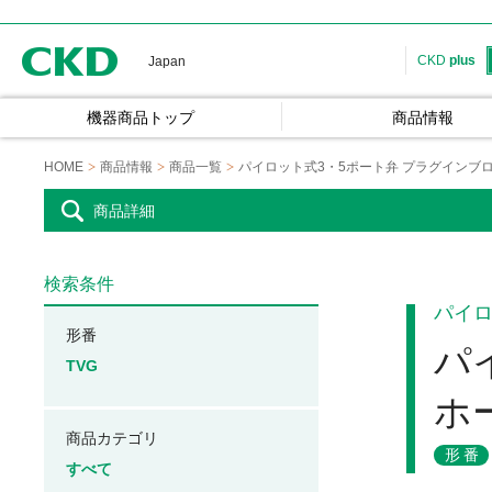
CKD
CKD
plus
Japan
機器商品トップ
商品情報
HOME
商品情報
商品一覧
パイロット式3・5ポート弁 プラグインブ
商品詳細
検索条件
パイロ
形番
パ
TVG
ホ
商品カテゴリ
形番
すべて