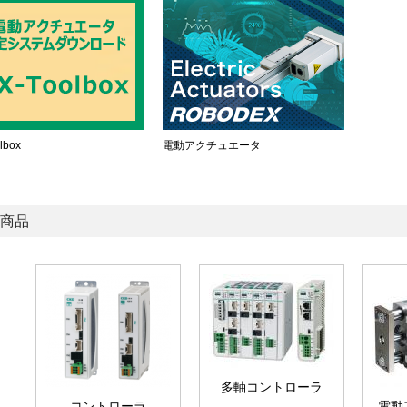
lbox
電動アクチュエータ
商品
多軸コントローラ
コントローラ
電動