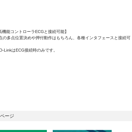
高機能コントローラECGと接続可能】
4点の多点位置決めや押付動作はもちろん、各種インタフェースと接続可
。
IO-LinkはECG接続時のみです。
ページ