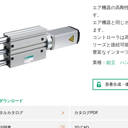
エア機器の高剛
す。
エア機器と同じ
ます。
コントローラは高
リーズと接続可
豊富なインター
業種
組立
ハ
形番生成・
ダウンロード
タルカタログ
カタログPDF
説明書
2D CAD