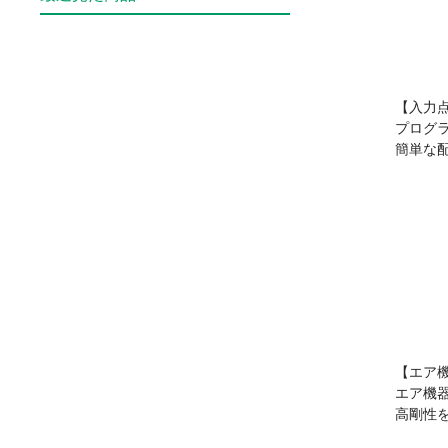
【入力
プログ
簡単な
【エア
エア機
高剛性