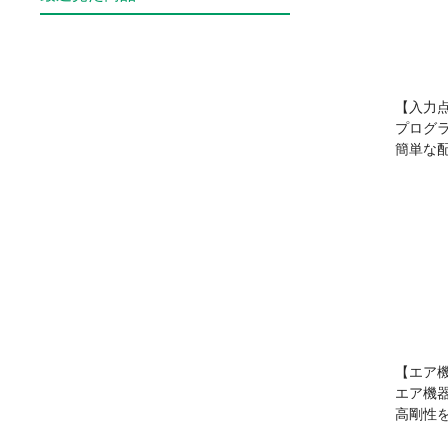
【入力
プログ
簡単な
【エア
エア機
高剛性