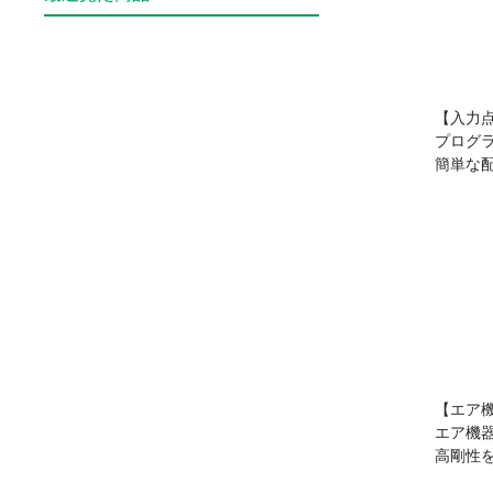
【入力
プログ
簡単な
【エア
エア機
高剛性