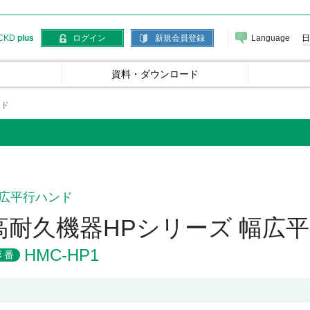
Language
日
CKD
plus
ログイン
新規会員登録
資料・ダウンロード
ンド
広平行ハンド
高耐久機器HPシリーズ 幅広
HMC-HP1
形番