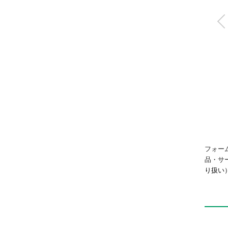
高耐久機器HPシリ
ズ リニアスライド
ンド
LSH-HP1
フォー
品・サ
り扱い