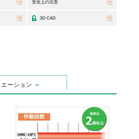
安全上の注意
3D CAD
リエーション
】