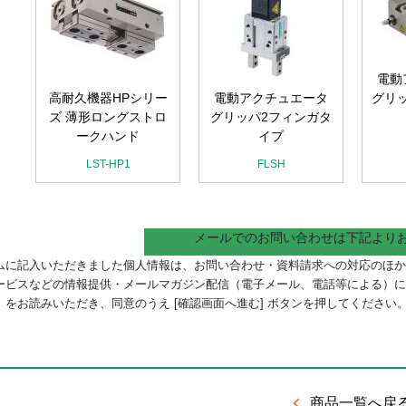
電動
ー
高耐久機器HPシリー
電動アクチュエータ
グリッ
ハ
ズ 薄形ロングストロ
グリッパ2フィンガタ
ークハンド
イプ
LST-HP1
FLSH
メールでのお問い合わせは下記より
ムに記入いただきました個人情報は、お問い合わせ・資料請求への対応のほか
ービスなどの情報提供・メールマガジン配信（電子メール、電話等による）
）
をお読みいただき、同意のうえ [確認画面へ進む] ボタンを押してください
商品一覧へ戻