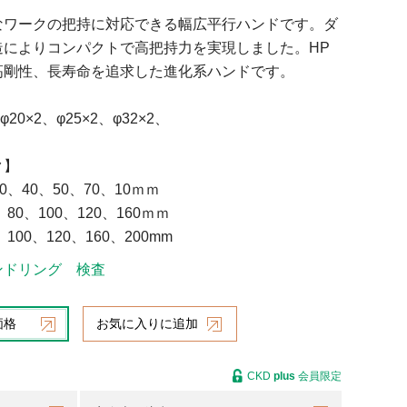
なワークの把持に対応できる幅広平行ハンドです。ダ
造によりコンパクトで高把持力を実現しました。HP
高剛性、長寿命を追求した進化系ハンドです。
】
φ20×2、φ25×2、φ32×2、
40×
ローク】
0、40、50、70、10ｍｍ
80、100、120、160ｍｍ
100、120、160、200mm
ンドリング
検査
価格
お気に入りに追加
CKD
plus
会員限定