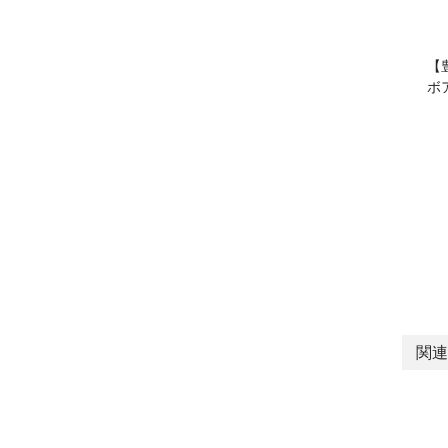
【
ボ
関連