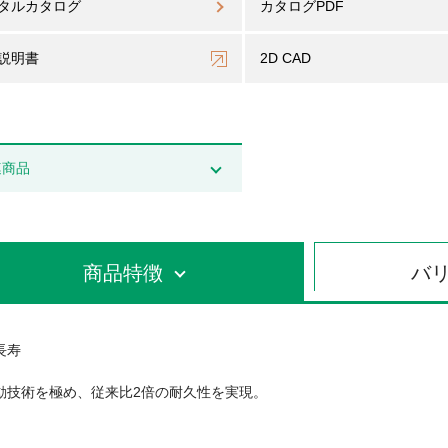
タルカタログ
カタログPDF
説明書
2D CAD
連商品
商品特徴
バ
長寿
命
動技術を極め、従来比2倍の耐久性を実現。