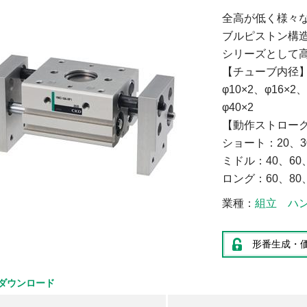
全高が低く様々
ブルピストン構
シリーズとして
【チューブ内径
φ10×2、φ16×2、
φ
【動作スト
ショート：20、3
ミドル：40、60、
ロング：60、80、
業種
組立
ハ
形番生成・
ダウンロード