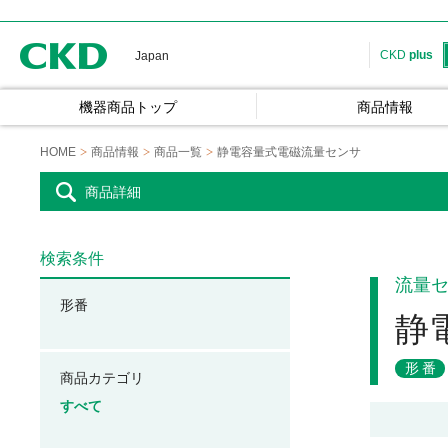
CKD
CKD
plus
Japan
機器商品トップ
商品情報
HOME
商品情報
商品一覧
静電容量式電磁流量センサ
商品詳細
検索条件
流量
形番
静
形番
商品カテゴリ
すべて