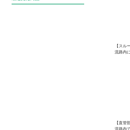
【スル
流路内
【直管
流路内