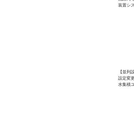
装置シ
【並列
設定変
水集積