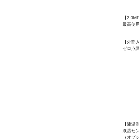
【2.0M
最高使用
【外部
ゼロ点
【液温
液温セ
（オプ