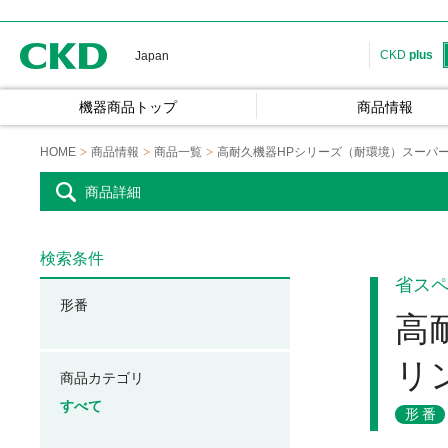
CKD
CKD
plus
Japan
機器商品トップ
商品情報
HOME
商品情報
商品一覧
高耐久機器HPシリーズ（耐環境）スーパ
商品詳細
検索条件
省ス
形番
高
リ
商品カテゴリ
すべて
形番