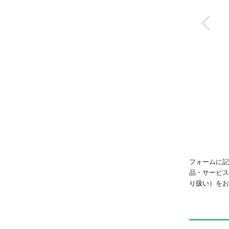
高耐久機器HPシリー
ズ（耐環境）タイト
シリンダ
CMK2-G-HP1
フォームに記
品・サービ
り扱い）
をお