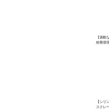
【過酷
粉塵環
【シリ
スクレ