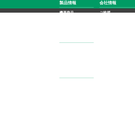
製品情報
会社情報
機器商品
ご挨拶
自動機械装置
トップメッセージ
会社紹介
企業理念
ニュース
主要製品
ニュース
ガバナンス報告書
更新情報
生産体制
関連会社
CKDセミナー
イベント
CKD技報
国内イベント
CSRニュース
海外イベント
品質・環境への取り
資材調達
購買理念・基本方針
取引開始手順
お取引先へのお願い
サイトマップ
プライバシーポリシー
ソーシャルメディアポリシー