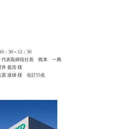
30～12：30
表取締役社長 梶本 一典
 嘉浩 様
原 達雄 様 合計55名