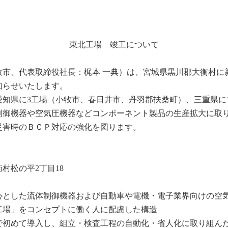
東北工場 竣工について
市、代表取締役社長：梶本 一典）は、宮城県黒川郡大衡村に新
知らせいたします。
愛知県に3工場（小牧市、春日井市、丹羽郡扶桑町）、三重県に
制御機器や空気圧機器などコンポーネント製品の生産拡大に取り
災害時のＢＣＰ対応の強化を図ります。
の平2丁目18
とした流体制御機器および自動車や電機・電
子業界向けの空
をコンセプトに働く人に配慮した構造
で初めて導入し、組立・検査工程の自動化・省
人化に取り組ん